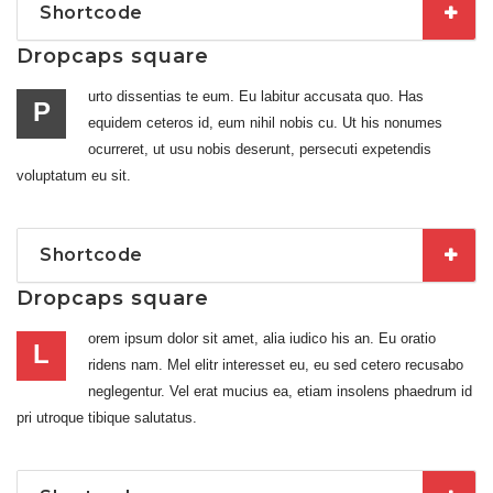
Shortcode
Dropcaps square
urto dissentias te eum. Eu labitur accusata quo. Has
P
equidem ceteros id, eum nihil nobis cu. Ut his nonumes
ocurreret, ut usu nobis deserunt, persecuti expetendis
voluptatum eu sit.
Shortcode
Dropcaps square
orem ipsum dolor sit amet, alia iudico his an. Eu oratio
L
ridens nam. Mel elitr interesset eu, eu sed cetero recusabo
neglegentur. Vel erat mucius ea, etiam insolens phaedrum id
pri utroque tibique salutatus.