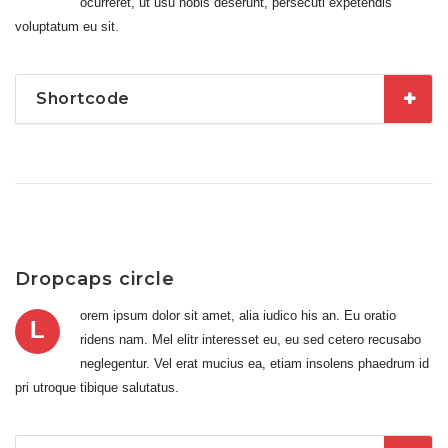
ocurreret, ut usu nobis deserunt, persecuti expetendis
voluptatum eu sit.
Shortcode
Dropcaps circle
orem ipsum dolor sit amet, alia iudico his an. Eu oratio
L
ridens nam. Mel elitr interesset eu, eu sed cetero recusabo
neglegentur. Vel erat mucius ea, etiam insolens phaedrum id
pri utroque tibique salutatus.